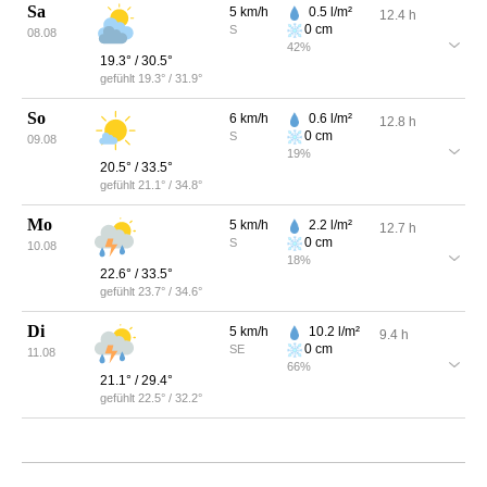
Sa
5
km/h
0.5
l/m²
12.4
h
0
cm
S
08.08
42
%
19.3
° /
30.5
°
gefühlt
19.3
° /
31.9
°
So
6
km/h
0.6
l/m²
12.8
h
0
cm
S
09.08
19
%
20.5
° /
33.5
°
gefühlt
21.1
° /
34.8
°
Mo
5
km/h
2.2
l/m²
12.7
h
0
cm
S
10.08
18
%
22.6
° /
33.5
°
gefühlt
23.7
° /
34.6
°
Di
5
km/h
10.2
l/m²
9.4
h
0
cm
SE
11.08
66
%
21.1
° /
29.4
°
gefühlt
22.5
° /
32.2
°