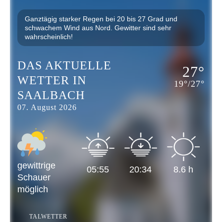
Ganztägig starker Regen bei 20 bis 27 Grad und
schwachem Wind aus Nord. Gewitter sind sehr
wahrscheinlich!
DAS AKTUELLE
27
°
WETTER IN
19
°/
27
°
SAALBACH
07. August 2026
gewittrige
05:55
20:34
8.6
h
Schauer
möglich
TALWETTER