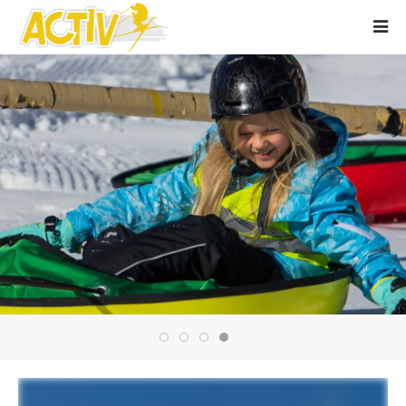
Activchalet Saalbach Winterurlaub 1
Slider Skiactiv 014
Activchalet Saalbach Winterurlaub
Slider Skiactiv 017