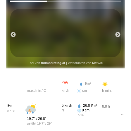
16:00
24.8
°
7
km/h
N
Tool von
fullmarketing.at
| Wetterdaten von
MetGIS
l/m²
max./min.°C
km/h
cm
h min.
Fr
5
km/h
26.8
l/m²
8.8
h
0
cm
N
07.08
77
%
19.7
° /
26.8
°
gefühlt
19.7
° /
29
°