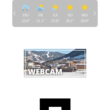
DO
FR
SA
SO
MO
23.6
°
21.1
°
23.6
°
28.1
°
28.8
°