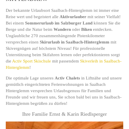
Der bekannte Urlaubsort Saalbach-Hinterglemm ist immer eine
Reise wert und begeistert alle
Aktivurlauber
mit seiner Vielfalt!
Bei einem
Sommerurlaub im Salzburger Land
können Sie die
Berge und die Natur beim
Wandern
oder
Biken
entdecken.
Unglaubliche 270 zusammenhängende Pistenkilometer
versprechen einen
Skirurlaub in Saalbach-Hinterglemm
mit
Skivergnügen auf höchstem Niveau! Für professionelle
Unterstützung beim Skifahren lernen oder perfektionieren sorgt
die
Activ Sport Skischule
mit passendem
Skiverleih in Saalbach-
Hinterglemm
!
Die optimale Lage unseres
Activ Chalets
in Liftnähe und unsere
gemütlich eingerichteten Ferienwohnungen in Saalbach
Hinterglemm versprechen Urlaubsgenuss für Familien und
Freunde und wir freuen uns, Sie schon bald bei uns in Saalbach-
Hinterglemm begrüßen zu dürfen!
Ihre Familie Ernst & Karin Riedlsperger